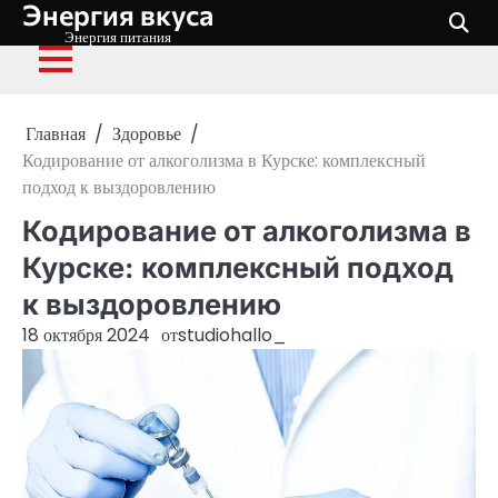
Энергия вкуса
Перейти
к
Энергия питания
содержимому
Главная
Здоровье
Кодирование от алкоголизма в Курске: комплексный
подход к выздоровлению
Кодирование от алкоголизма в
Курске: комплексный подход
к выздоровлению
18 октября 2024
от
studiohallo_