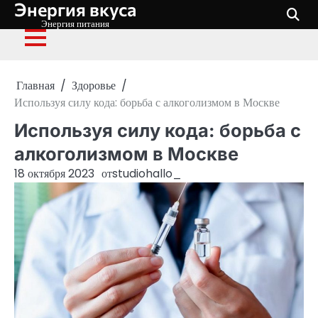
Энергия вкуса
Перейти
к
Энергия питания
содержимому
Главная
Здоровье
Используя силу кода: борьба с алкоголизмом в Москве
Используя силу кода: борьба с
алкоголизмом в Москве
18 октября 2023
от
studiohallo_