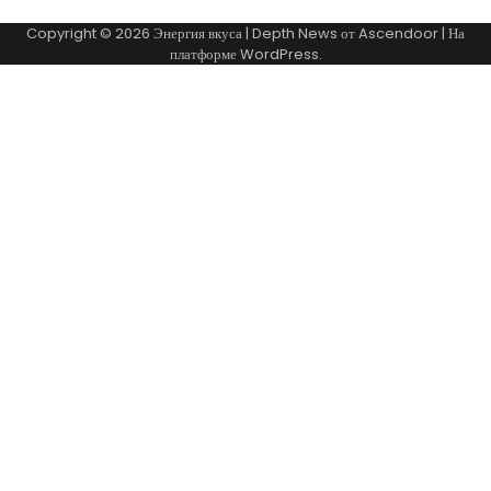
Copyright © 2026
Энергия вкуса
| Depth News от
Ascendoor
| На
платформе
WordPress
.