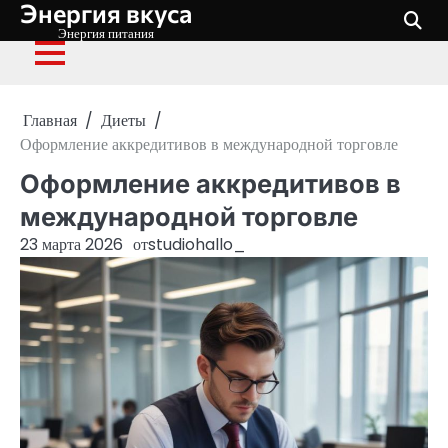
Энергия вкуса
Перейти
к
Энергия питания
содержимому
Главная
Диеты
Оформление аккредитивов в международной торговле
Оформление аккредитивов в
международной торговле
23 марта 2026
от
studiohallo_