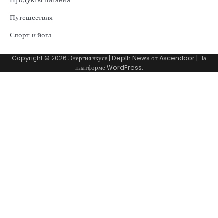
Путешествия
Спорт и йога
Copyright © 2026
Энергия вкуса
| Depth News от
Ascendoor
| На
платформе
WordPress
.