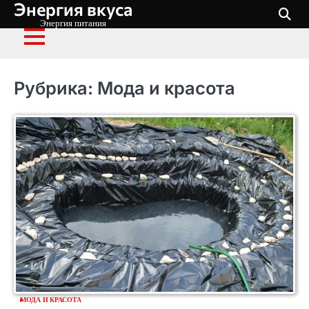
Энергия вкуса
Перейти
к
Энергия питания
содержимому
Рубрика:
Мода и красота
МОДА И КРАСОТА