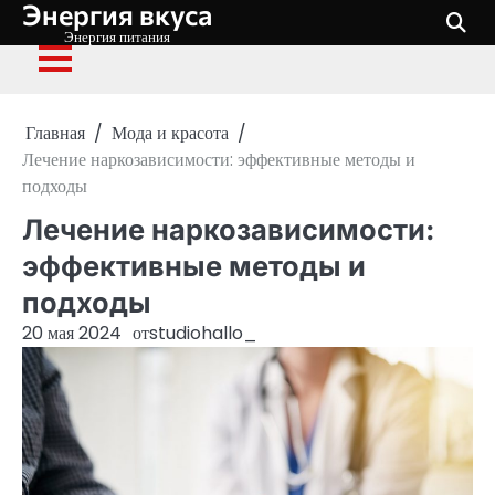
Энергия вкуса
Перейти
к
Энергия питания
содержимому
Главная
Мода и красота
Лечение наркозависимости: эффективные методы и
подходы
Лечение наркозависимости:
эффективные методы и
подходы
20 мая 2024
от
studiohallo_