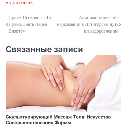
МОДА И КРАСОТА
Прием Психолога: Что
Анонимное лечение
Навигация
Нужно Знать Перед
наркомании в Пятигорске: путь
по
Визитом
к выздоровлению
записям
Связанные записи
Скульптурирующий Массаж Тела: Искусство
Совершенствования Формы