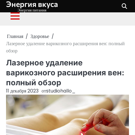
Энергия вкуса
Перейти
к
Энергия питания
содержимому
Главная
Здоровье
Лазерное удаление варикозного расширения вен: полный
обзор
Лазерное удаление
варикозного расширения вен:
полный обзор
11 декабря 2023
от
studiohallo_