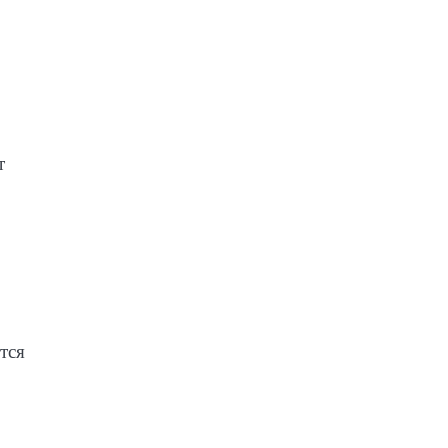
т
тся