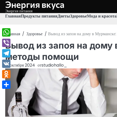
Энергия вкуса
Перейти
к
Энергия питания
содержимому
Главная
Продукты питания
Диеты
Здоровье
Мода и красота
Главная
Здоровье
Вывод из запоя на дому в Мурманске
WhatsApp
Вывод из запоя на дому
Viber
методы помощи
Telegram
21 октября 2024
от
studiohallo_
VK
Odnoklassniki
Отправить