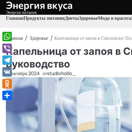
Энергия вкуса
Перейти
к
Энергия питания
содержимому
Главная
Продукты питания
Диеты
Здоровье
Мода и красота
Главная
Здоровье
Капельница от запоя в Смоленске: По
WhatsApp
Капельница от запоя в 
Viber
руководство
Telegram
18 октября 2024
от
studiohallo_
VK
Odnoklassniki
Отправить