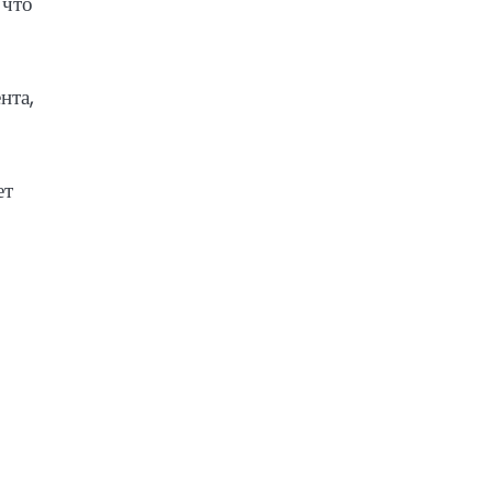
 что
нта,
ет