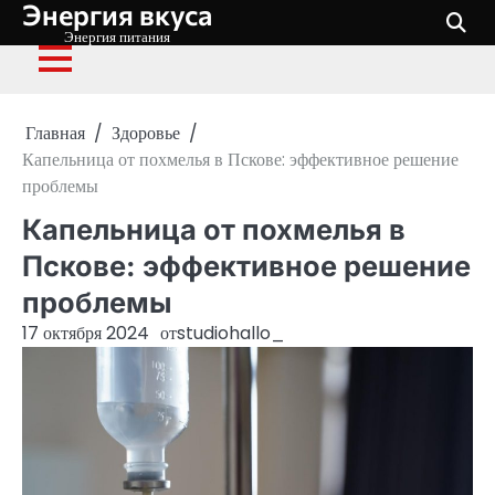
Энергия вкуса
Перейти
к
Энергия питания
содержимому
Главная
Здоровье
Капельница от похмелья в Пскове: эффективное решение
проблемы
Капельница от похмелья в
Пскове: эффективное решение
проблемы
17 октября 2024
от
studiohallo_