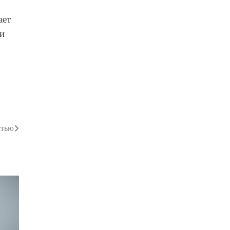
ает
ми
ы
стью