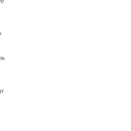
ер
в
ль
дт