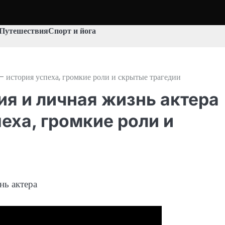
Путешествия
Спорт и йога
 история успеха, громкие роли и скрытые трагедии
я и личная жизнь актера
еха, громкие роли и