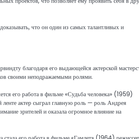
ьных проектов, что позволяет ему проявить себя в др
доказывать, что он один из самых талантливых и
рвиндту благодаря его выдающейся актерской мастерс
иков своими неподражаемыми ролями.
тся его работа в фильме «Судьба человека» (1959)
й ленте актер сыграл главную роль — роль Андрея
имание зрителей и оказала огромное влияние на
стала его работа в фильме «Гамлет» (1964) режиссе