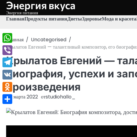
Энергия вкуса
Перейти
к
Энергия питания
содержимому
Главная
Продукты питания
Диеты
Здоровье
Мода и красота
Главная
Uncategorised
Крылатов Евгений — талантливый композитор, его биографи
WhatsApp
Крылатов Евгений — тал
Viber
биография, успехи и з
Telegram
произведения
VK
Odnoklassniki
24 марта 2022
от
studiohallo_
Отправить