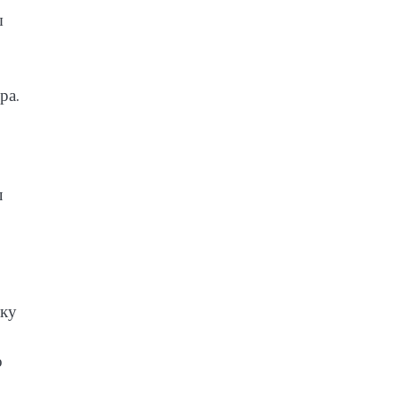
ы
ра.
л
ыку
о