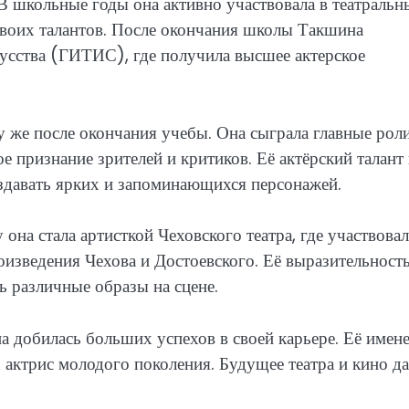
 В школьные годы она активно участвовала в театральн
своих талантов. После окончания школы Такшина
усства (ГИТИС), где получила высшее актерское
у же после окончания учебы. Она сыграла главные роли
е признание зрителей и критиков. Её актёрский талант
оздавать ярких и запоминающихся персонажей.
она стала артисткой Чеховского театра, где участвовал
оизведения Чехова и Достоевского. Её выразительность
 различные образы на сцене.
а добилась больших успехов в своей карьере. Её имен
 актрис молодого поколения. Будущее театра и кино да