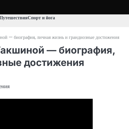
Путешествия
Спорт и йога
ной — биография, личная жизнь и грандиозные достижения
Такшиной — биография,
озные достижения