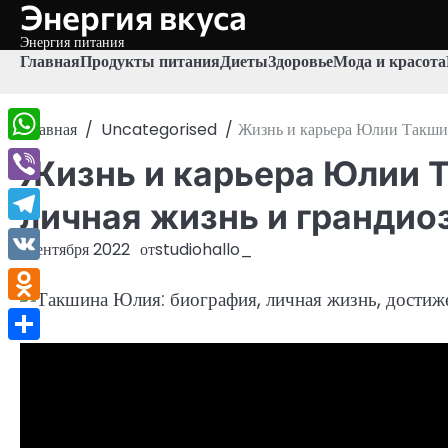
Энергия вкуса
Перейти
к
Энергия питания
содержимому
Главная
Продукты питания
Диеты
Здоровье
Мода и красота
Главная
Uncategorised
Жизнь и карьера Юлии Такши
WhatsApp
Жизнь и карьера Юлии 
Viber
личная жизнь и гранди
Telegram
1 сентября 2022
от
studiohallo_
VK
Odnoklassniki
Отправить