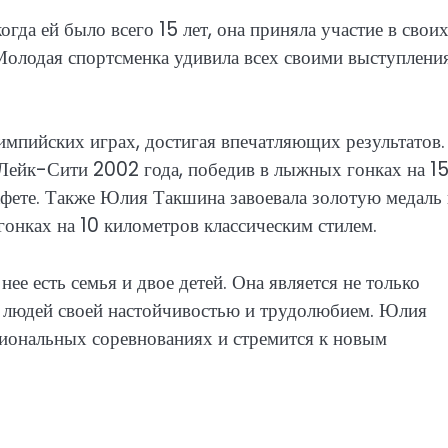
гда ей было всего 15 лет, она приняла участие в свои
Молодая спортсменка удивила всех своими выступлени
импийских играх, достигая впечатляющих результатов.
Лейк-Сити 2002 года, победив в лыжных гонках на 1
афете. Также Юлия Такшина завоевала золотую медаль 
онках на 10 километров классическим стилем.
ее есть семья и двое детей. Она является не только
 людей своей настойчивостью и трудолюбием. Юлия
иональных соревнованиях и стремится к новым