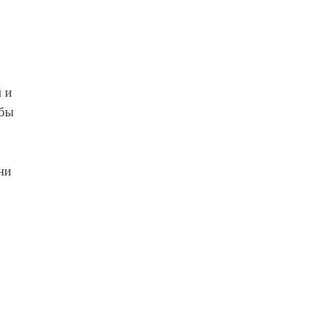
 и
обы
ни