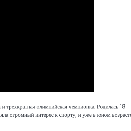
 и трехкратная олимпийская чемпионка. Родилась 18
ляла огромный интерес к спорту, и уже в юном возраст