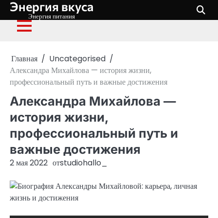
Энергия вкуса
Перейти
к
Энергия питания
содержимому
Главная
Uncategorised
Александра Михайлова — история жизни,
профессиональный путь и важные достижения
Александра Михайлова —
история жизни,
профессиональный путь и
важные достижения
2 мая 2022
от
studiohallo_