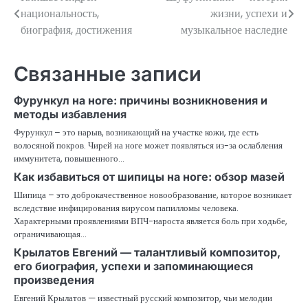
Навигация
национальность,
жизни, успехи и
по
биография, достижения
музыкальное наследие
записям
Связанные записи
Фурункул на ноге: причины возникновения и
методы избавления
Фурункул – это нарыв, возникающий на участке кожи, где есть
волосяной покров. Чирей на ноге может появляться из-за ослабления
иммунитета, повышенного…
Как избавиться от шипицы на ноге: обзор мазей
Шипица – это доброкачественное новообразование, которое возникает
вследствие инфицирования вирусом папилломы человека.
Характерными проявлениями ВПЧ-нароста является боль при ходьбе,
ограничивающая…
Крылатов Евгений — талантливый композитор,
его биография, успехи и запоминающиеся
произведения
Евгений Крылатов — известный русский композитор, чьи мелодии