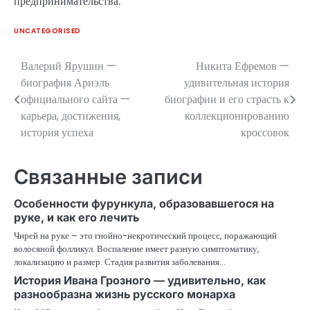
предпринимательства.
UNCATEGORISED
Валерий Ярушин —
Никита Ефремов —
Навигация
биография Ариэль
удивительная история
по
официального сайта —
биографии и его страсть к
карьера, достижения,
коллекционированию
записям
история успеха
кроссовок
Связанные записи
Особенности фурункула, образовавшегося на
руке, и как его лечить
Чирей на руке – это гнойно-некротический процесс, поражающий
волосяной фолликул. Воспаление имеет разную симптоматику,
локализацию и размер. Стадия развития заболевания…
История Ивана Грозного — удивительно, как
разнообразна жизнь русского монарха