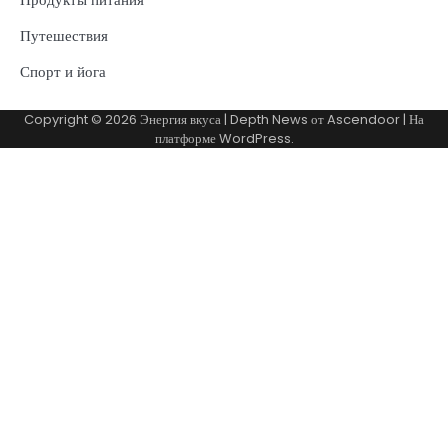
Путешествия
Спорт и йога
Copyright © 2026
Энергия вкуса
| Depth News от
Ascendoor
| На
платформе
WordPress
.