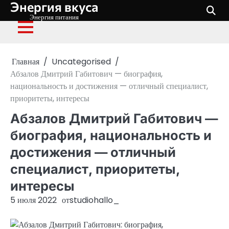
Энергия вкуса
Перейти
к
Энергия питания
содержимому
Главная
Uncategorised
Абзалов Дмитрий Габитович — биография,
национальность и достижения — отличный специалист,
приоритеты, интересы
Абзалов Дмитрий Габитович —
биография, национальность и
достижения — отличный
специалист, приоритеты,
интересы
5 июля 2022
от
studiohallo_