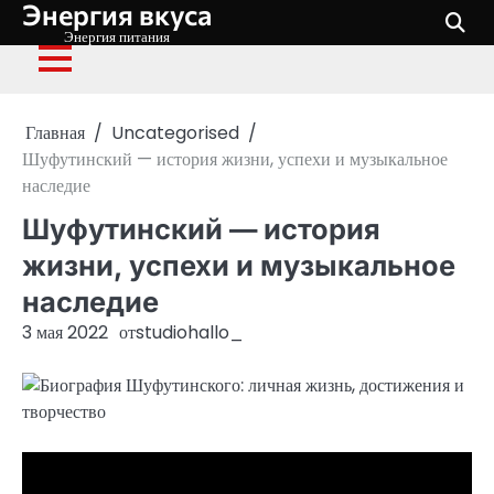
Энергия вкуса
Перейти
к
Энергия питания
содержимому
Главная
Uncategorised
Шуфутинский — история жизни, успехи и музыкальное
наследие
Шуфутинский — история
жизни, успехи и музыкальное
наследие
3 мая 2022
от
studiohallo_