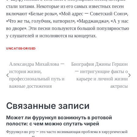
стали хитами. Некоторые из его самых известных песен
включают «Белые розы», «Мой адрес — Советский Союз»,
«Что же ты, голубчик, натворил», «Марджанджа», «А у нас
во дворе». Эти песни пользуются большой популярностью
у слушателей и исполняются на концертах.
UNCATEGORISED
Александра Михайлова —
Биография Джины Гершон
Навигация
история жизни,
— интригующие факты о
по
профессиональный путь и
карьере и личной жизни
важные достижения
актрисы
записям
Связанные записи
Может ли фурункул возникнуть в ротовой
полости: с чем можно спутать чирей
Фурункул во рту – это часто возникающая проблема в хирургической