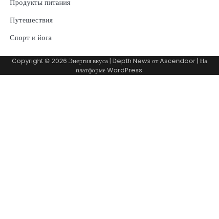
Продукты питания
Путешествия
Спорт и йога
Copyright © 2026
Энергия вкуса
| Depth News от
Ascendoor
| На
платформе
WordPress
.