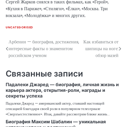
Сергей Жарков снялся в таких фильмах, как «Герой»,
«Кухня в Париже», «Стиляги», «Ёлки», «Москва. Три
вокзала», «Молодёжка» и многих других.
UNCATEGORISED
Арбенин — биография, достижения,
Как избавиться от
Навигация
интересные факты о знаменитом
шипицы на ноге:
по
российском ученом
обзор мазей
записям
Связанные записи
Падалеки Джаред — биография, личная жизнь и
карьера актера, открытия-роли, награды и
секреты успеха
Падалеки Джаред — американский актер, ставший настоящей
сенсацией благодаря своей роли в популярном телесериале
«Сверхъестественное». Итак, давайте рассмотрим ближе жизнь…
Биография Максим Шабалин — уникальная