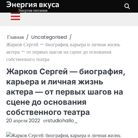
Энергия вкуса
Перейти
к
Энергия питания
содержимому
Главная
Uncategorised
Жарков Сергей — биография, карьера и личная жизнь
актера — от первых шагов на сцене до основания
собственного театра
Жарков Сергей — биография,
карьера и личная жизнь
актера — от первых шагов на
сцене до основания
собственного театра
20 апреля 2022
от
studiohallo_