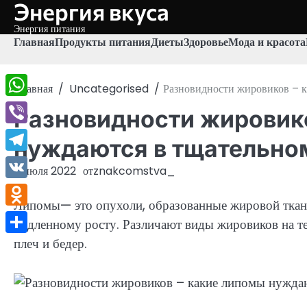
Энергия вкуса
Перейти
к
Энергия питания
содержимому
Главная
Продукты питания
Диеты
Здоровье
Мода и красота
Главная
Uncategorised
Разновидности жировиков – 
WhatsApp
Разновидности жировик
Viber
нуждаются в тщательно
Telegram
8 июля 2022
от
znakcomstva_
VK
Липомы— это опухоли, образованные жировой ткан
Odnoklassniki
медленному росту. Различают виды жировиков на тел
плеч и бедер.
Отправить