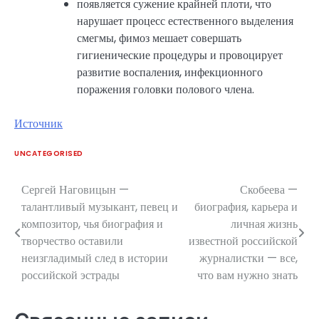
появляется сужение крайней плоти, что
нарушает процесс естественного выделения
смегмы, фимоз мешает совершать
гигиенические процедуры и провоцирует
развитие воспаления, инфекционного
поражения головки полового члена.
Источник
UNCATEGORISED
Сергей Наговицын —
Скобеева —
Навигация
талантливый музыкант, певец и
биография, карьера и
по
композитор, чья биография и
личная жизнь
творчество оставили
известной российской
записям
неизгладимый след в истории
журналистки — все,
российской эстрады
что вам нужно знать