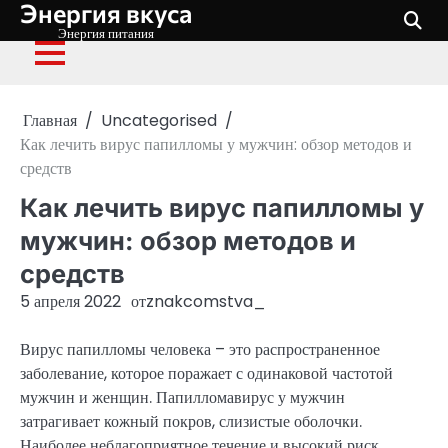
Энергия вкуса
Перейти
к
Энергия питания
содержимому
Главная
Uncategorised
Как лечить вирус папилломы у мужчин: обзор методов и
средств
Как лечить вирус папилломы у
мужчин: обзор методов и
средств
5 апреля 2022
от
znakcomstva_
Вирус папилломы человека – это распространенное
заболевание, которое поражает с одинаковой частотой
мужчин и женщин. Папилломавирус у мужчин
затрагивает кожный покров, слизистые оболочки.
Наиболее неблагоприятное течение и высокий риск