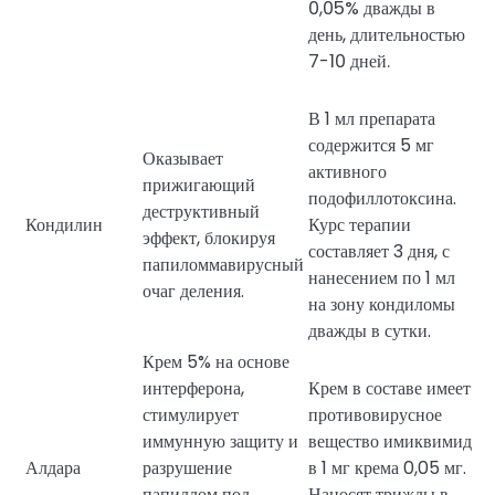
0,05% дважды в
день, длительностью
7-10 дней.
В 1 мл препарата
содержится 5 мг
Оказывает
активного
прижигающий
подофиллотоксина.
деструктивный
Кондилин
Курс терапии
эффект, блокируя
составляет 3 дня, с
папиломмавирусный
нанесением по 1 мл
очаг деления.
на зону кондиломы
дважды в сутки.
Крем 5% на основе
интерферона,
Крем в составе имеет
стимулирует
противовирусное
иммунную защиту и
вещество имиквимид
Алдара
разрушение
в 1 мг крема 0,05 мг.
папиллом под
Наносят трижды в