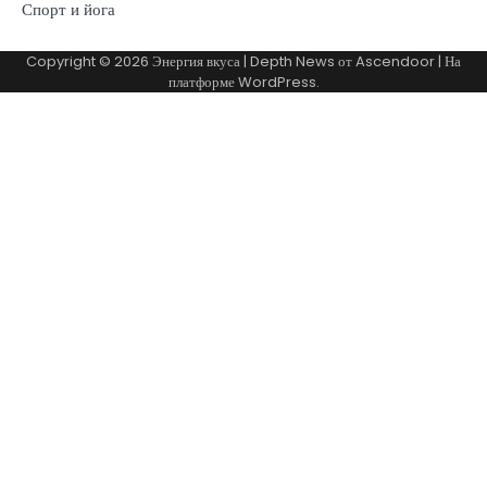
Спорт и йога
Copyright © 2026
Энергия вкуса
| Depth News от
Ascendoor
| На
платформе
WordPress
.