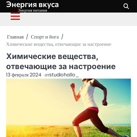
Энергия вкуса
Перейти
к
Энергия питания
содержимому
Главная
Спорт и йога
Химические вещества, отвечающие за настроение
Химические вещества,
отвечающие за настроение
13 февраля 2024
от
studiohallo_