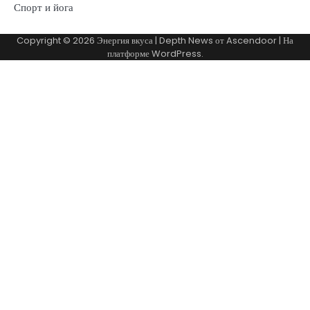
Спорт и йога
Copyright © 2026
Энергия вкуса
| Depth News от
Ascendoor
| На
платформе
WordPress
.