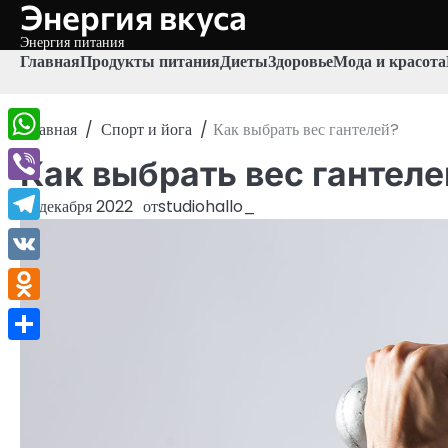
Энергия вкуса
Перейти
к
Энергия питания
содержимому
Главная
Продукты питания
Диеты
Здоровье
Мода и красота
Главная
Спорт и йога
Как выбрать вес гантелей?
WhatsApp
Как выбрать вес гантеле
Viber
10 декабря 2022
от
studiohallo_
Telegram
VK
Odnoklassniki
Отправить