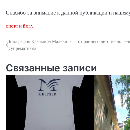
Спасибо за внимание к данной публикации и нашему
СПОРТ И ЙОГА
Биография Казимира Малевича — от раннего детства до ген
Навигация
супрематизма
по
записям
Связанные записи