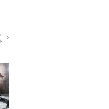
вной
буви