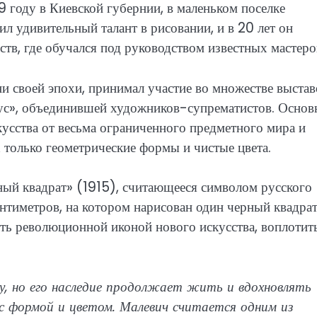
9 году в Киевской губернии, в маленьком поселке
ил удивительный талант в рисовании, и в 20 лет он
тв, где обучался под руководством известных мастеро
и своей эпохи, принимал участие во множестве выстав
ус», объединившей художников-супрематистов. Основ
кусства от весьма ограниченного предметного мира и
только геометрические формы и чистые цвета.
ный квадрат» (1915), считающееся символом русского
антиметров, на котором нарисован один черный квадрат
ть революционной иконой нового искусства, воплотит
у, но его наследие продолжает жить и вдохновлять
с формой и цветом. Малевич считается одним из