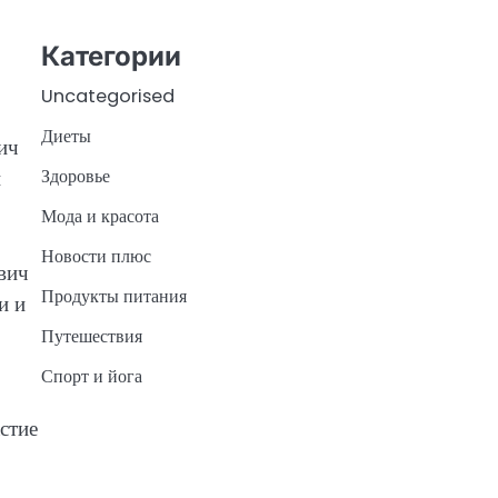
Категории
Uncategorised
Диеты
ич
Здоровье
й
Мода и красота
Новости плюс
вич
Продукты питания
и и
Путешествия
Спорт и йога
стие