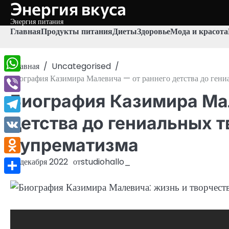
Энергия вкуса
Перейти
к
Энергия питания
содержимому
Главная
Продукты питания
Диеты
Здоровье
Мода и красота
Главная
Uncategorised
Биография Казимира Малевича — от раннего детства до гени
WhatsApp
Биография Казимира Ма
Viber
детства до гениальных 
Telegram
супрематизма
VK
Odnoklassniki
10 декабря 2022
от
studiohallo_
Отправить