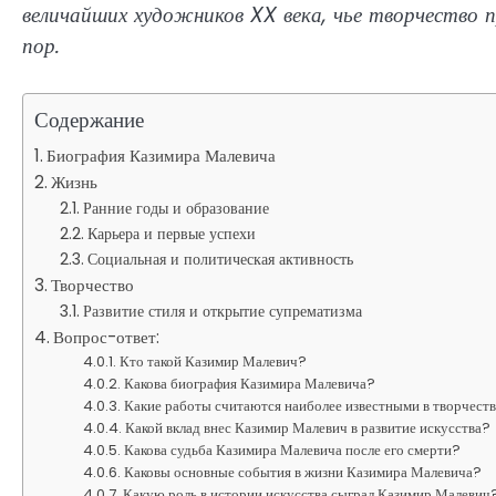
величайших художников XX века, чье творчество 
пор.
Содержание
Биография Казимира Малевича
Жизнь
Ранние годы и образование
Карьера и первые успехи
Социальная и политическая активность
Творчество
Развитие стиля и открытие супрематизма
Вопрос-ответ:
Кто такой Казимир Малевич?
Какова биография Казимира Малевича?
Какие работы считаются наиболее известными в творчест
Какой вклад внес Казимир Малевич в развитие искусства?
Какова судьба Казимира Малевича после его смерти?
Каковы основные события в жизни Казимира Малевича?
Какую роль в истории искусства сыграл Казимир Малевич