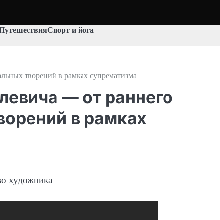
Путешествия
Спорт и йога
альных творений в рамках супрематизма
левича — от раннего
творений в рамках