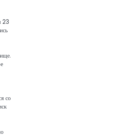
я 23
ись
ище.
ре
ся со
иск
но