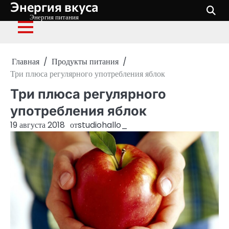
Энергия вкуса
Перейти
к
Энергия питания
содержимому
Главная
Продукты питания
Три плюса регулярного употребления яблок
Три плюса регулярного
употребления яблок
19 августа 2018
от
studiohallo_