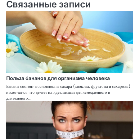
записям
Связанные записи
Польза бананов для организма человека
Бананы состоят в основном из сахара (глюкозы, фруктозы и сахарозы)
и клетчатки, что делает их идеальными для немедленного и
длительного…