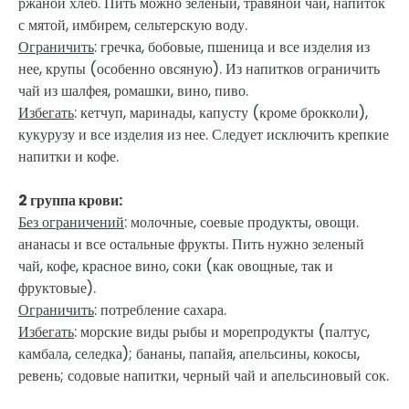
ржаной хлеб. Пить можно зеленый, травяной чай, напиток
с мятой, имбирем, сельтерскую воду.
Ограничить
: гречка, бобовые, пшеница и все изделия из
нее, крупы (особенно овсяную). Из напитков ограничить
чай из шалфея, ромашки, вино, пиво.
Избегать
: кетчуп, маринады, капусту (кроме брокколи),
кукурузу и все изделия из нее. Следует исключить крепкие
напитки и кофе.
2 группа крови:
Без ограничений
: молочные, соевые продукты, овощи.
ананасы и все остальные фрукты. Пить нужно зеленый
чай, кофе, красное вино, соки (как овощные, так и
фруктовые).
Ограничить
: потребление сахара.
Избегать
: морские виды рыбы и морепродукты (палтус,
камбала, селедка); бананы, папайя, апельсины, кокосы,
ревень; содовые напитки, черный чай и апельсиновый сок.