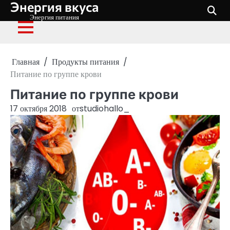
Энергия вкуса
Перейти
к
Энергия питания
содержимому
Главная
Продукты питания
Питание по группе крови
Питание по группе крови
17 октября 2018
от
studiohallo_