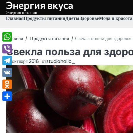
Энергия вкуса
Перейти
к
Энергия питания
содержимому
Главная
Продукты питания
Диеты
Здоровье
Мода и красота
Главная
Продукты питания
Свекла польза для здоровья
WhatsApp
Свекла польза для здор
Viber
14 октября 2018
от
studiohallo_
Telegram
VK
Odnoklassniki
Отправить