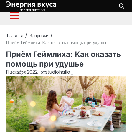
Энергия вкуса
Перейти
к
Энергия питания
содержимому
Главная
Здоровье
Приём Геймлиха: Как оказать помощь при удушье
Приём Геймлиха: Как оказать
помощь при удушье
11 декабря 2022
от
studiohallo_