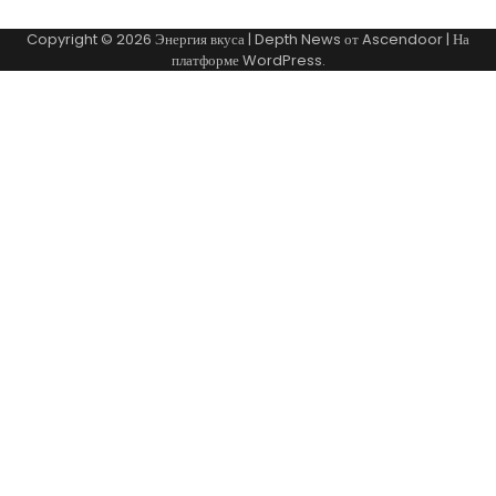
Copyright © 2026
Энергия вкуса
| Depth News от
Ascendoor
| На
платформе
WordPress
.