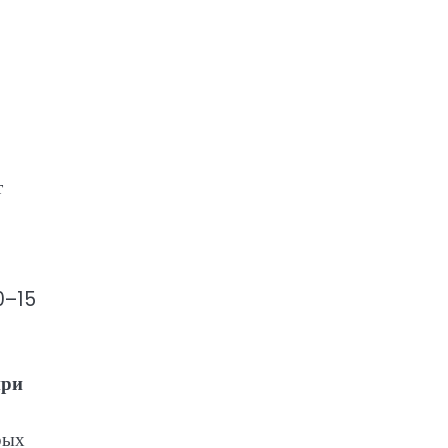
т
10–15
при
рых