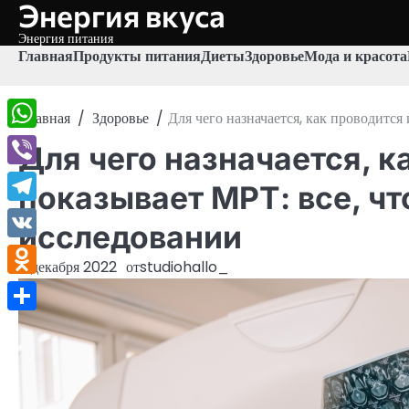
Энергия вкуса
Перейти
к
Энергия питания
содержимому
Главная
Продукты питания
Диеты
Здоровье
Мода и красота
Главная
Здоровье
Для чего назначается, как проводится
WhatsApp
Для чего назначается, к
Viber
показывает МРТ: все, чт
Telegram
исследовании
VK
11 декабря 2022
от
studiohallo_
Odnoklassniki
Отправить