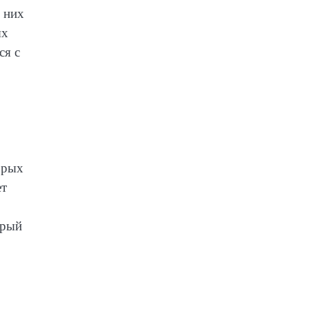
 них
ых
ся с
орых
ет
орый