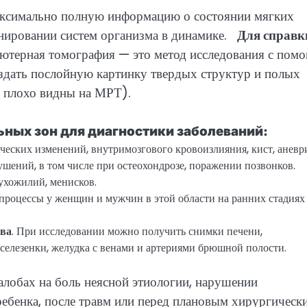
максимально полную информацию о состоянии мягких
нировании систем организма в динамике.
Для справк
ьютерная томография — это метод исследования с пом
создать послойную картинку твердых структур и полых
они плохо видны на МРТ).
ьных зон для диагностики заболеваний:
ических изменений, внутримозгового кровоизлияния, кист, аневр
ушений, в том числе при остеохондрозе, поражении позвонков.
ухожилий, менисков.
 процессы у женщин и мужчин в этой области на ранних стадиях
тва
. При исследовании можно получить снимки печени,
селезенки, желудка с венами и артериями брюшной полости.
лобах на боль неясной этиологии, нарушении
ебенка, после травм или перед плановым хирургическ