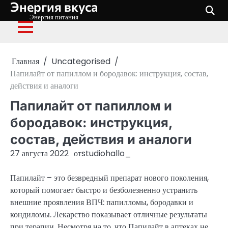
Энергия вкуса
Перейти
к
Энергия питания
содержимому
Главная
Uncategorised
Папилайт от папиллом и бородавок: инструкция, состав,
действия и аналоги
Папилайт от папиллом и
бородавок: инструкция,
состав, действия и аналоги
27 августа 2022
от
studiohallo_
Папилайт – это безвредный препарат нового поколения,
который помогает быстро и безболезненно устранить
внешние проявления ВПЧ: папилломы, бородавки и
кондиломы. Лекарство показывает отличные результаты
при терапии. Несмотря на то, что Папилайт в аптеках не