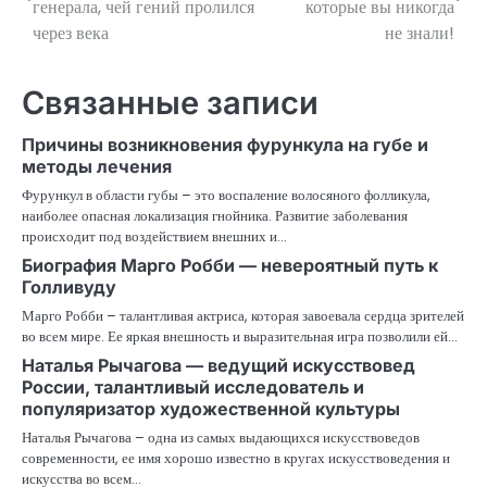
генерала, чей гений пролился
которые вы никогда
через века
не знали!
записям
Связанные записи
Причины возникновения фурункула на губе и
методы лечения
Фурункул в области губы – это воспаление волосяного фолликула,
наиболее опасная локализация гнойника. Развитие заболевания
происходит под воздействием внешних и…
Биография Марго Робби — невероятный путь к
Голливуду
Марго Робби – талантливая актриса, которая завоевала сердца зрителей
во всем мире. Ее яркая внешность и выразительная игра позволили ей…
Наталья Рычагова — ведущий искусствовед
России, талантливый исследователь и
популяризатор художественной культуры
Наталья Рычагова – одна из самых выдающихся искусствоведов
современности, ее имя хорошо известно в кругах искусствоведения и
искусства во всем…