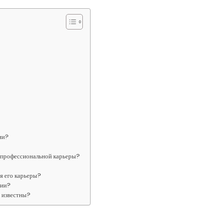
ии?
о профессиональной карьеры?
я его карьеры?
нии?
а известны?