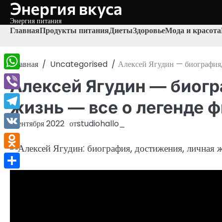
Энергия вкуса
Перейти
к
Энергия питания
содержимому
Главная
Продукты питания
Диеты
Здоровье
Мода и красота
Главная
Uncategorised
Алексей Ягудин — биография,
WhatsApp
Алексей Ягудин — биогр
Viber
жизнь — все о легенде 
Telegram
1 сентября 2022
от
studiohallo_
VK
Odnoklassniki
Отправить