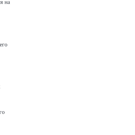
я на
его
х
го