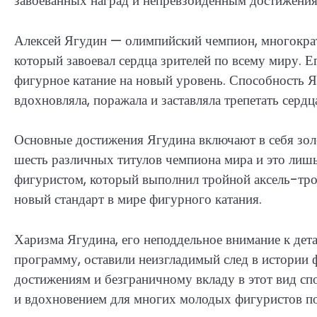
завоеванных наград и непревзойденным достижения
Алексей Ягудин — олимпийский чемпион, многокра
который завоевал сердца зрителей по всему миру. Е
фигурное катание на новый уровень. Способность 
вдохновляла, поражала и заставляла трепетать серд
Основные достижения Ягудина включают в себя зол
шесть различных титулов чемпиона мира и это лишь
фигуристом, который выполнил тройной аксель-тро
новый стандарт в мире фигурного катания.
Харизма Ягудина, его неподдельное внимание к дет
программу, оставили неизгладимый след в истории 
достижениям и безграничному вкладу в этот вид спор
и вдохновением для многих молодых фигуристов по