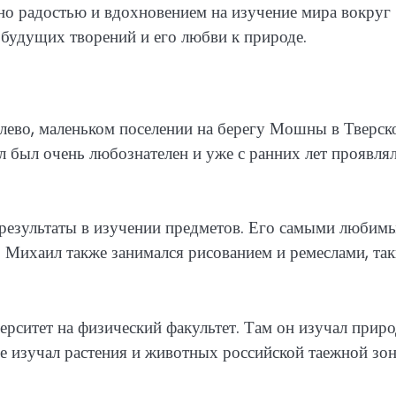
о радостью и вдохновением на изучение мира вокруг
 будущих творений и его любви к природе.
ево, маленьком поселении на берегу Мошны в Тверск
л был очень любознателен и уже с ранних лет проявля
 результаты в изучении предметов. Его самыми любим
. Михаил также занимался рисованием и ремеслами, та
рситет на физический факультет. Там он изучал приро
де изучал растения и животных российской таежной зо