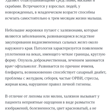
Удаляют отшелушивающими средствами, масками и
скрабами. Встречаются у взрослых людей, у
новорожденных, в младенческом возрасте способны
исчезать самостоятельно к трем месяцам жизни малыша.
Небольшие жировики путают с халязионами, которые
являются заболеванием, развивающимся вследствие
закупоривания видоизмененных сальных желез около
наружного края. Патология характеризуется появлением
уплотнения на веках, имеющего четкие границы, круглую
форму. Опухоль доброкачественная, лечением занимается
врач-офтальмолог. Развивается по причине ячменя,
блефарита, возникновению способствует сахарный диабет,
проблемы с желудком, себорея, частые ОРВИ, стрессы,
жирная кожа, нарушение правил личной гигиены.
В отличие от липомы или милии, халязион вызывает у
пациента неприятные ощущения в виде размытости
изображений, болезненности, цвет красноватый, а не