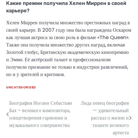
Какие премии получила Хелен Миррен в своей
карьере?
Хелен Миррен получила множество престижных наград в
своей карьере. В 2007 году она была награждена Оскаром
как лучшая актриса за свою роль в фильме «The Queen».
Также она получила множество других наград, включая
Золотой глобус, Британскую академическую кинопремию
и Эмми. Её актёрский талант и профессионализм
получили признание не только в индустрии развлечений,
но и у зрителей и критиков.
UNCATEGORISED
Биография Иоганн Себастьян
Лида певец биография
Навигация
Бах – великого композитора,
— удивительный
по
олицетворения гармонии и
рассказ о жизни и
музыкального совершенства
таланте великого
записям
артиста