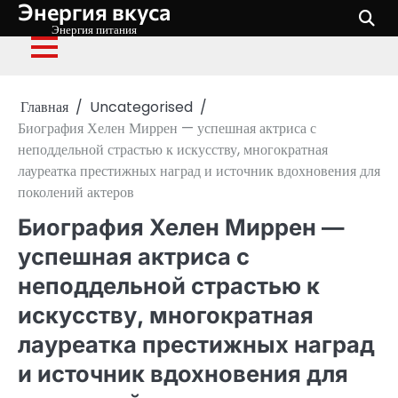
Энергия вкуса
Перейти
к
Энергия питания
содержимому
Главная
Uncategorised
Биография Хелен Миррен — успешная актриса с
неподдельной страстью к искусству, многократная
лауреатка престижных наград и источник вдохновения для
поколений актеров
Биография Хелен Миррен —
успешная актриса с
неподдельной страстью к
искусству, многократная
лауреатка престижных наград
и источник вдохновения для