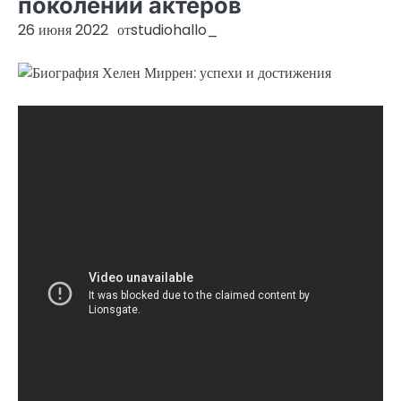
поколений актеров
26 июня 2022
от
studiohallo_