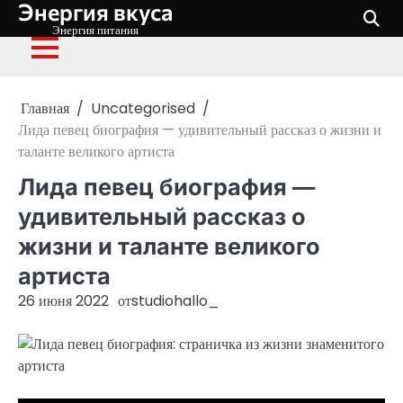
Энергия вкуса
Перейти
к
Энергия питания
содержимому
Главная
Uncategorised
Лида певец биография — удивительный рассказ о жизни и
таланте великого артиста
Лида певец биография —
удивительный рассказ о
жизни и таланте великого
артиста
26 июня 2022
от
studiohallo_