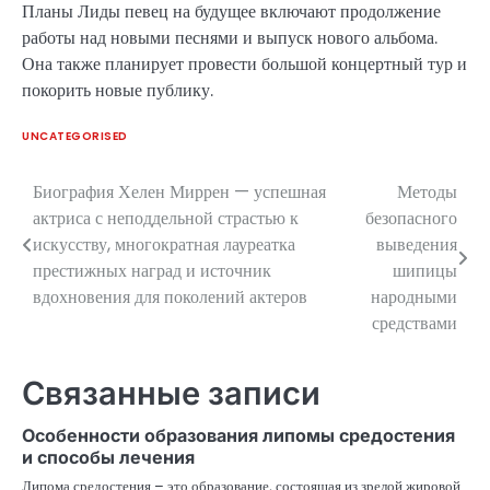
Планы Лиды певец на будущее включают продолжение
работы над новыми песнями и выпуск нового альбома.
Она также планирует провести большой концертный тур и
покорить новые публику.
UNCATEGORISED
Биография Хелен Миррен — успешная
Методы
Навигация
актриса с неподдельной страстью к
безопасного
по
искусству, многократная лауреатка
выведения
престижных наград и источник
шипицы
записям
вдохновения для поколений актеров
народными
средствами
Связанные записи
Особенности образования липомы средостения
и способы лечения
Липома средостения – это образование, состоящая из зрелой жировой