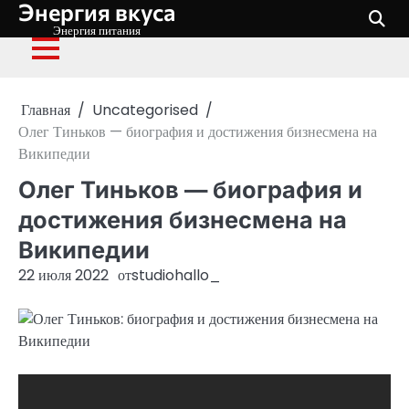
Энергия вкуса
Перейти
к
Энергия питания
содержимому
Главная
Uncategorised
Олег Тиньков — биография и достижения бизнесмена на
Википедии
Олег Тиньков — биография и
достижения бизнесмена на
Википедии
22 июля 2022
от
studiohallo_