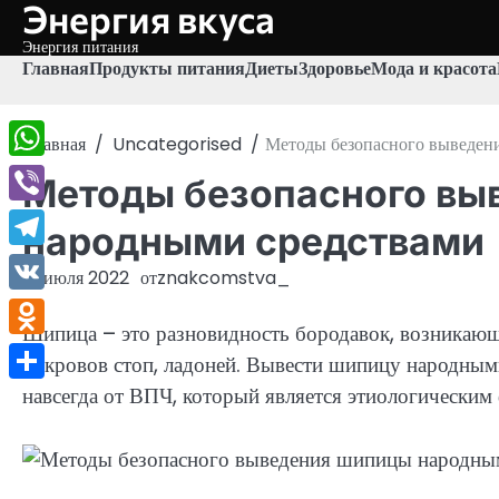
Энергия вкуса
Перейти
к
Энергия питания
содержимому
Главная
Продукты питания
Диеты
Здоровье
Мода и красота
Главная
Uncategorised
Методы безопасного выведен
WhatsApp
Методы безопасного вы
Viber
народными средствами
Telegram
17 июля 2022
от
znakcomstva_
VK
Шипица – это разновидность бородавок, возникаю
Odnoklassniki
покровов стоп, ладоней. Вывести шипицу народными
навсегда от ВПЧ, который является этиологическим
Отправить