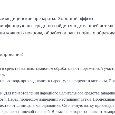
ые медицинские препараты. Хороший эффект
зинфицирующее средство найдется в домашней аптечке
ии кожного покрова, обработки ран, гнойных образова
мирования:
 в средстве ватным тампоном обрабатывают пораженный участо
ся.
 в раствор, прикладывают к наросту, фиксируют пластырем. По
ы. Для приготовления народного целительного средства заварив
в). Перед процессом выведения настаивают сутки. Процеживаю
щество от шипицы в холодильнике. Смоченную ватку прикладыв
акрывают пищевой пленкой. Время, на которое оставляют компре