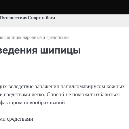
Путешествия
Спорт и йога
ия шипицы народными средствами
ведения шипицы
щих вследствие заражения папилломавирусом кожных
 средствами легко. Способ не поможет избавиться
 фактором новообразований.