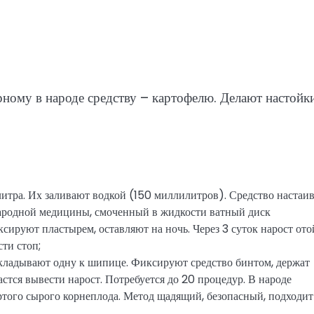
ному в народе средству – картофелю. Делают настойк
 литра. Их заливают водкой (150 миллилитров). Средство настаи
ародной медицины, смоченный в жидкости ватный диск
ируют пластырем, оставляют на ночь. Через 3 суток нарост ото
ти стоп;
кладывают одну к шипице. Фиксируют средство бинтом, держат
астся вывести нарост. Потребуется до 20 процедур. В народе
того сырого корнеплода. Метод щадящий, безопасный, подходит