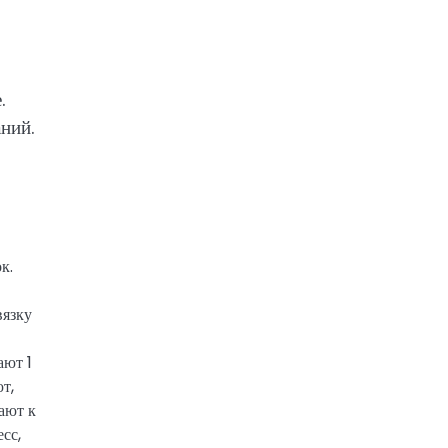
.
ний.
к.
вязку
ают 1
т,
ают к
сс,