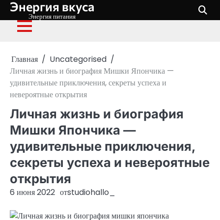
Энергия вкуса
Перейти
к
Энергия питания
содержимому
Главная
Uncategorised
Личная жизнь и биография Мишки Япончика —
удивительные приключения, секреты успеха и
невероятные открытия
Личная жизнь и биография
Мишки Япончика —
удивительные приключения,
секреты успеха и невероятные
открытия
6 июня 2022
от
studiohallo_