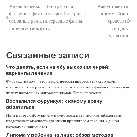
Алена Бабенко — биография и
Как устранить
Навигация
фильмография популярной актрисы,
липому: обзор
по
основные роли, интересные факты,
средств и
личная жизнь, фото
методов
записям
удаления
Связанные записи
Что делать, если на лбу выскочил чирей:
варианты лечения
Фурункул на лбу – это патологический процесс структур кожи,
который характеризуется внедрением в волосяной фолликул и сальную
железу патогенных микроорганизмов. Чирей проходит…
Воспалился фурункул: к какому врачу
обратиться
Идти к врачу с фурункулом нужно всегда, это гнойное заболевание
представляет опасность для жизни при тяжелом течении. Данной
патологией занимаются…
Липома у ребенка на лице: обзор методов