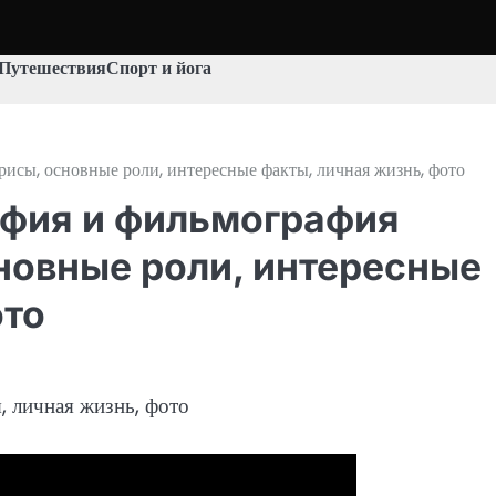
Путешествия
Спорт и йога
исы, основные роли, интересные факты, личная жизнь, фото
афия и фильмография
новные роли, интересные
ото