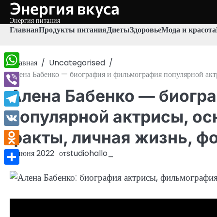
Энергия вкуса
Перейти
к
Энергия питания
содержимому
Главная
Продукты питания
Диеты
Здоровье
Мода и красота
Главная
Uncategorised
Алена Бабенко — биография и фильмография популярной актр
WhatsApp
Алена Бабенко — биогр
Viber
популярной актрисы, ос
Telegram
факты, личная жизнь, ф
VK
Odnoklassniki
6 июня 2022
от
studiohallo_
Отправить