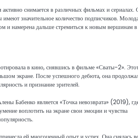
и активно снимается в различных фильмах и сериалах. 
ты имеют значительное количество подписчиков. Молод
том и намерена дальше стремиться к новым вершинам в
бютировала в кино, снявшись в фильме «Сваты-2». Это
льшом экране. После успешного дебюта, она продолжа
лярность и признание зрителей.
лены Бабенко является «Точка невозврата» (2019), гд
 умение воплотить на экране свои эмоции и чувства
популярность.
принесла ей многоценный опыт и успех. Она снялась в