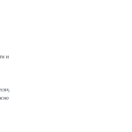
ти и
ся»,
ожно