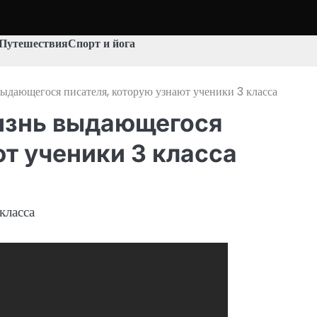
Путешествия
Спорт и йога
ыдающегося писателя, которую узнают ученики 3 класса
изнь выдающегося
ют ученики 3 класса