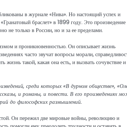
ликованы в журнале «Нива». Но настоящий успех и
«Гранатовый браслет» в 1899 году. Это произведение
 не только в России, но и за ее пределами.
измом и проникновенностью. Он описывает жизнь
зведениях часто звучат вопросы морали, справедливос
ть жизнь такой, какая она есть, и вызвать сочувствие и
зведений, среди которых «В дурном обществе», «Оле
сказы, и романы, и повести. В его произведениях м
рий до философских размышлений.
стой. Он пережил две мировые войны, революцию и
ость помогли ему преодолеть трудности и оставить в