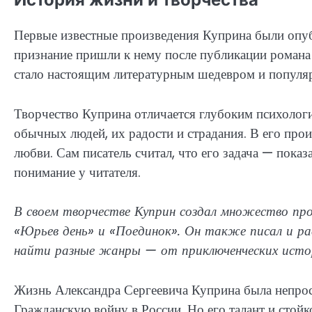
Первые известные произведения Куприна были опуб
признание пришли к нему после публикации романа 
стало настоящим литературным шедевром и популярно
Творчество Куприна отличается глубоким психолог
обычных людей, их радости и страдания. В его прои
любви. Сам писатель считал, что его задача — показа
понимание у читателя.
В своем творчестве Куприн создал множество прои
«Юрьев день» и «Поединок». Он также писал и рас
найти разные жанры — от приключенческих исто
Жизнь Александра Сергеевича Куприна была непро
Гражданскую войну в России. Но его талант и стойк