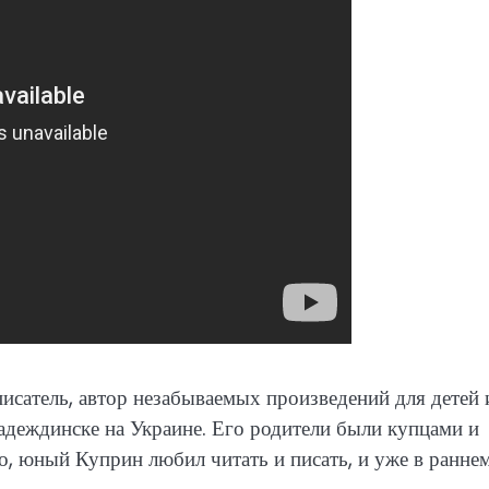
сатель, автор незабываемых произведений для детей 
Надеждинске на Украине. Его родители были купцами и
о, юный Куприн любил читать и писать, и уже в ранне