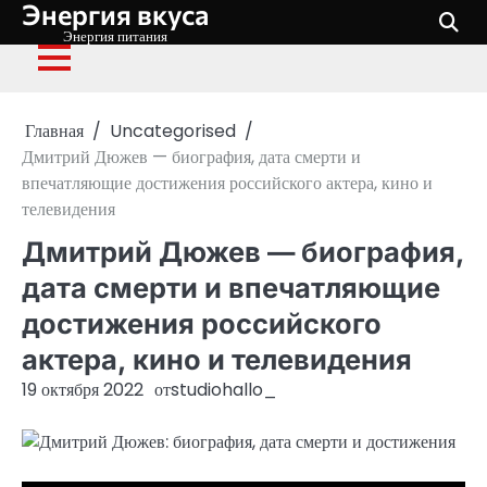
Энергия вкуса
Перейти
к
Энергия питания
содержимому
Главная
Uncategorised
Дмитрий Дюжев — биография, дата смерти и
впечатляющие достижения российского актера, кино и
телевидения
Дмитрий Дюжев — биография,
дата смерти и впечатляющие
достижения российского
актера, кино и телевидения
19 октября 2022
от
studiohallo_