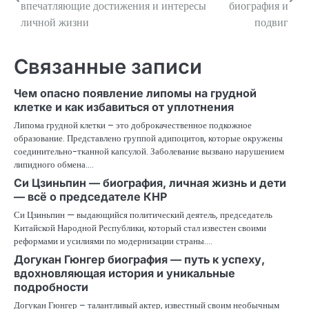
по
впечатляющие достижения и интересы
биография и
личной жизни
подвиг
записям
Связанные записи
Чем опасно появление липомы на грудной
клетке и как избавиться от уплотнения
Липома грудной клетки – это доброкачественное подкожное
образование. Представлено группой адипоцитов, которые окружены
соединительно-тканной капсулой. Заболевание вызвано нарушением
липидного обмена.…
Си Цзиньпин — биография, личная жизнь и дети
— всё о председателе КНР
Си Цзиньпин — выдающийся политический деятель, председатель
Китайской Народной Республики, который стал известен своими
реформами и усилиями по модернизации страны.…
Догукан Гюнгер биография — путь к успеху,
вдохновляющая история и уникальные
подробности
Догукан Гюнгер – талантливый актер, известный своим необычным