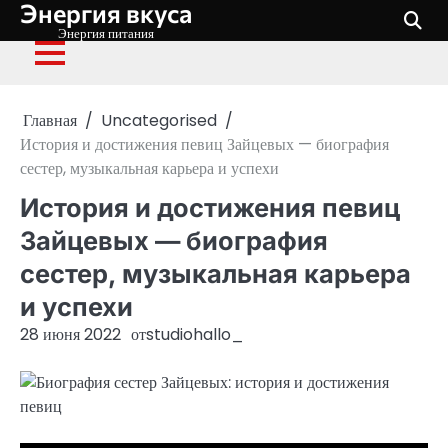
Энергия вкуса
Перейти
к
Энергия питания
содержимому
Главная
Uncategorised
История и достижения певиц Зайцевых — биография
сестер, музыкальная карьера и успехи
История и достижения певиц
Зайцевых — биография
сестер, музыкальная карьера
и успехи
28 июня 2022
от
studiohallo_