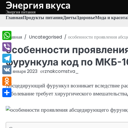
Энергия вкуса
Перейти
к
Энергия питания
содержимому
Главная
Продукты питания
Диеты
Здоровье
Мода и красота
Главная
Uncategorised
особенности проявления абс
WhatsApp
особенности проявлени
Viber
фурункула код по МКБ-1
Telegram
24 января 2023
от
znakcomstva_
VK
Абсцедирующий фурункул возникает вследствие рас
Odnoklassniki
Заболевание требует хирургического вмешательства
Отправить