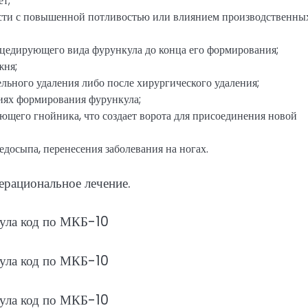
т;
сти с повышенной потливостью или влиянием производственны
сцедирующего вида фурункула до конца его формирования;
жня;
льного удаления либо после хирургического удаления;
диях формирования фурункула;
ющего гнойника, что создает ворота для присоединения новой
едосыпа, перенесения заболевания на ногах.
рациональное лечение.