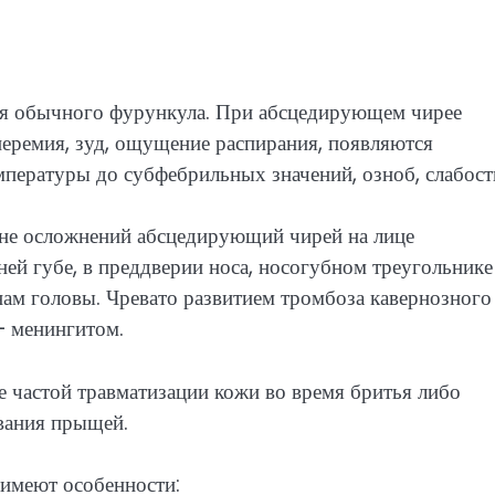
ля обычного фурункула. При абсцедирующем чирее
перемия, зуд, ощущение распирания, появляются
пературы до субфебрильных значений, озноб, слабост
лане осложнений абсцедирующий чирей на лице
ней губе, в преддверии носа, носогубном треугольнике
ам головы. Чревато развитием тромбоза кавернозного
– менингитом.
е частой травматизации кожи во время бритья либо
вания прыщей.
имеют особенности: