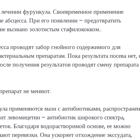
в лечении фурункула. Своевременное применение
 абсцесса. При его появлении – предотвратить
ие вызвано золотистым стафилококком..
есса проводят забор гнойного содержимого для
актериальным препаратам. Пока результата посева нет, 
осле получения результатов проводят смену препарата
препарат не меняют.
ла применяются мази с антибиотиками, распростране
ит левомицетин – антибиотик широкого спектра,
ток. Благодаря водорастворимой основе, ее можно
ают перевязки. Она ускоряет отхождение экссудата,