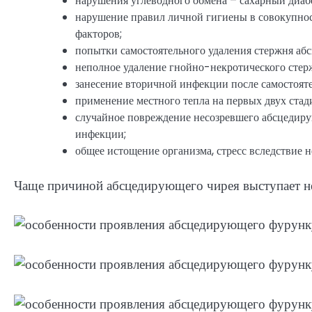
нарушения углеводного обмена – сахарный диабе
нарушение правил личной гигиены в совокупно
факторов;
попытки самостоятельного удаления стержня аб
неполное удаление гнойно-некротического стер
занесение вторичной инфекции после самостояте
применение местного тепла на первых двух ста
случайное повреждение несозревшего абсцедиру
инфекции;
общее истощение организма, стресс вследствие н
Чаще причиной абсцедирующего чирея выступает не