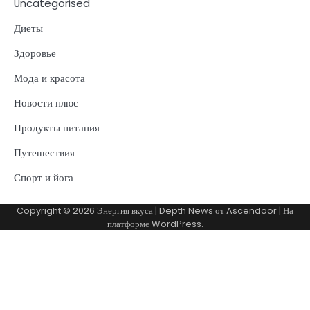
Uncategorised
Диеты
Здоровье
Мода и красота
Новости плюс
Продукты питания
Путешествия
Спорт и йога
Copyright © 2026
Энергия вкуса
| Depth News от
Ascendoor
| На
платформе
WordPress
.