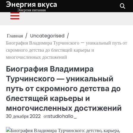
Энергия вкуса
Перейти
к
Энергия питания
содержимому
Главная
Uncategorised
Биография Владимира Турчинского — уникальный путь от
скромного детства до блестящей карьеры и
многочисленных достижений
Биография Владимира
Турчинского — уникальный
путь от скромного детства до
блестящей карьеры и
многочисленных достижений
30 декабря 2022
от
studiohallo_