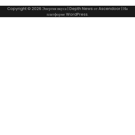
Copyright © 2026
Энергия вкуса
| Depth News от
Ascendoor
| На
платформе
WordPress
.