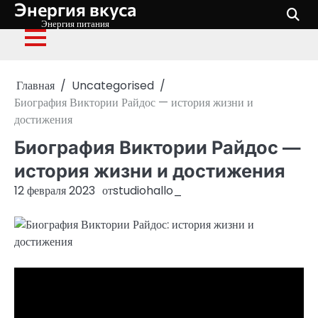
Энергия вкуса
Перейти
к
Энергия питания
содержимому
Главная
Uncategorised
Биография Виктории Райдос — история жизни и
достижения
Биография Виктории Райдос —
история жизни и достижения
12 февраля 2023
от
studiohallo_