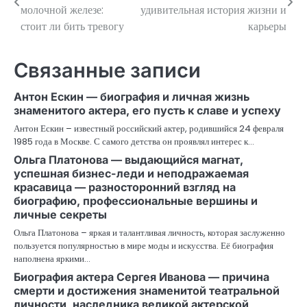
по
молочной железе:
удивительная история жизни и
стоит ли бить тревогу
карьеры
записям
Связанные записи
Антон Ескин — биография и личная жизнь
знаменитого актера, его пусть к славе и успеху
Антон Ескин – известный российский актер, родившийся 24 февраля
1985 года в Москве. С самого детства он проявлял интерес к…
Ольга Платонова — выдающийся магнат,
успешная бизнес-леди и неподражаемая
красавица — разносторонний взгляд на
биографию, профессиональные вершины и
личные секреты
Ольга Платонова – яркая и талантливая личность, которая заслуженно
пользуется популярностью в мире моды и искусства. Её биография
наполнена яркими…
Биография актера Сергея Иванова — причина
смерти и достижения знаменитой театральной
личности, наследника великой актерской