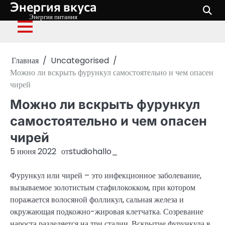
Энергия вкуса
Перейти
к
Энергия питания
содержимому
Главная
Uncategorised
Можно ли вскрыть фурункул самостоятельно и чем опасен
чирей
Можно ли вскрыть фурункул
самостоятельно и чем опасен
чирей
5 июня 2022
от
studiohallo_
Фурункул или чирей – это инфекционное заболевание,
вызываемое золотистым стафилококком, при котором
поражается волосяной фолликул, сальная железа и
окружающая подкожно-жировая клетчатка. Созревание
нароста разделяется на три стадии. Вскрытие фурункула в