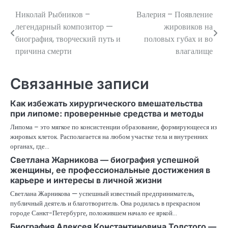
Николай Рыбников –
Валерия – Появление
Навигация
легендарный композитор —
жировиков на
по
биография, творческий путь и
половых губах и во
причина смерти
влагалище
записям
Связанные записи
Как избежать хирургического вмешательства
при липоме: проверенные средства и методы
Липома – это мягкое по консистенции образование, формирующееся из
жировых клеток. Располагается на любом участке тела и внутренних
органах, где…
Светлана Жарникова — биография успешной
женщины, ее профессиональные достижения в
карьере и интересы в личной жизни
Светлана Жарникова — успешный известный предприниматель,
публичный деятель и благотворитель. Она родилась в прекрасном
городе Санкт-Петербурге, положившем начало ее яркой…
Биография Алексея Константиновича Толстого —