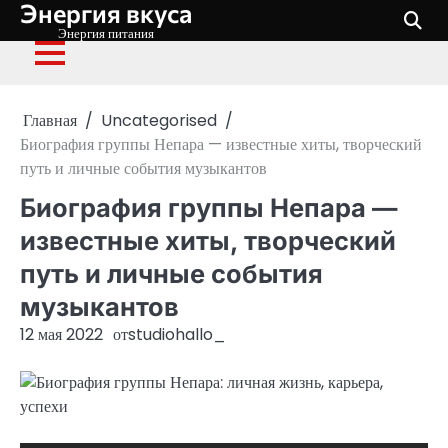
Энергия вкуса
Перейти
к
Энергия питания
содержимому
Главная
Uncategorised
Биография группы Непара — известные хиты, творческий
путь и личные события музыкантов
Биография группы Непара —
известные хиты, творческий
путь и личные события
музыкантов
12 мая 2022
от
studiohallo_