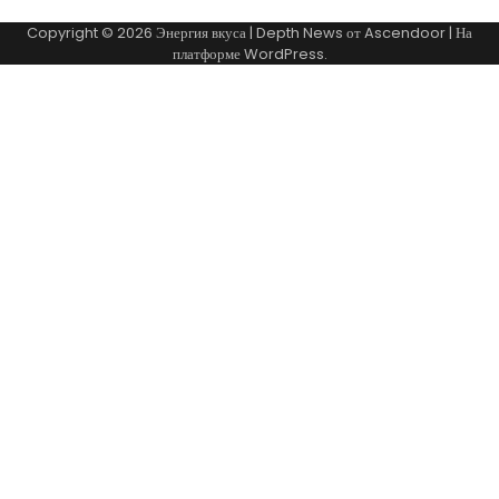
Copyright © 2026
Энергия вкуса
| Depth News от
Ascendoor
| На
платформе
WordPress
.