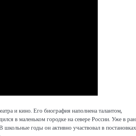
еатра и кино. Его биография наполнена талантом,
лся в маленьком городке на севере России. Уже в ра
. В школьные годы он активно участвовал в постановка