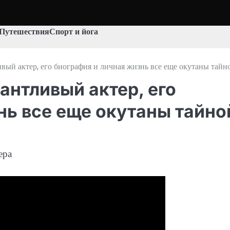
Путешествия
Спорт и йога
ый актер, его биография и личная жизнь все еще окутаны тайн
антливый актер, его
нь все еще окутаны тайно