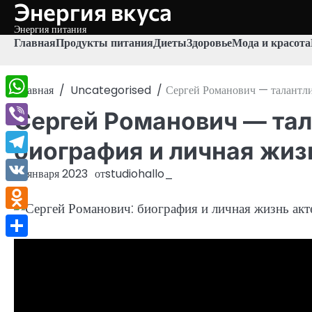
Энергия вкуса
Перейти
к
Энергия питания
содержимому
Главная
Продукты питания
Диеты
Здоровье
Мода и красота
Главная
Uncategorised
Сергей Романович — талантлив
WhatsApp
Сергей Романович — тал
Viber
биография и личная жиз
Telegram
10 января 2023
от
studiohallo_
VK
Odnoklassniki
Отправить