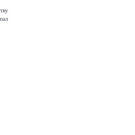
ству
пал