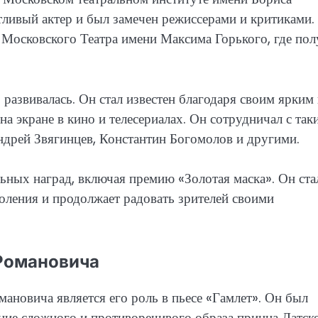
тливый актер и был замечен режиссерами и критиками.
 Московского Театра имени Максима Горького, где по
развивалась. Он стал известен благодаря своим ярким
на экране в кино и телесериалах. Он сотрудничал с так
ндрей Звягинцев, Константин Богомолов и другими.
ных наград, включая премию «Золотая маска». Он ста
оления и продолжает радовать зрителей своими
 Романовича
новича является его роль в пьесе «Гамлет». Он был
ние сложного и противоречивого образа принца Датско