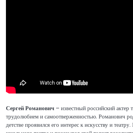
Сергей Романович
– известный российский актер т
трудолюбием и самоотверженностью. Романович роди
детстве проявился его интерес к искусству и театру