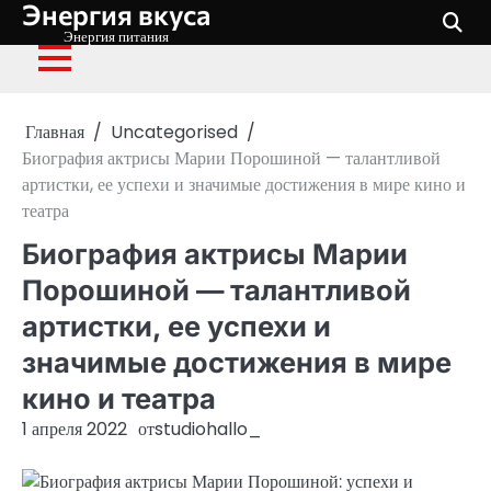
Энергия вкуса
Перейти
к
Энергия питания
содержимому
Главная
Uncategorised
Биография актрисы Марии Порошиной — талантливой
артистки, ее успехи и значимые достижения в мире кино и
театра
Биография актрисы Марии
Порошиной — талантливой
артистки, ее успехи и
значимые достижения в мире
кино и театра
1 апреля 2022
от
studiohallo_