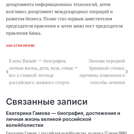
департамента информационных технологий, затем
возглавил департамент международных операций и
развития бизнеса. Позже стал первым заместителем
председателя правления и затем занял пост председателя
правления банка.
UNCATEGORISED
Елена Вяльбе — биография,
Липома передней
Навигация
личная жизнь, дети, муж, семья —
брюшной стенки:
по
все о главной легенде
причины появления и
российского лыжного спорта
способы лечения
записям
Связанные записи
Екатерина Гамова — биография, достижения и
личная жизнь великой российской
волейболистки
Екатерина Гамова – российская волейболистка, родилась 17 июня 1980