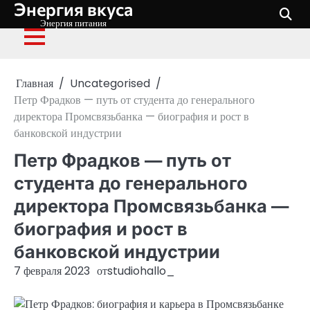
Энергия вкуса
Перейти
к
Энергия питания
содержимому
Главная
Uncategorised
Петр Фрадков — путь от студента до генерального
директора Промсвязьбанка — биография и рост в
банковской индустрии
Петр Фрадков — путь от
студента до генерального
директора Промсвязьбанка —
биография и рост в
банковской индустрии
7 февраля 2023
от
studiohallo_